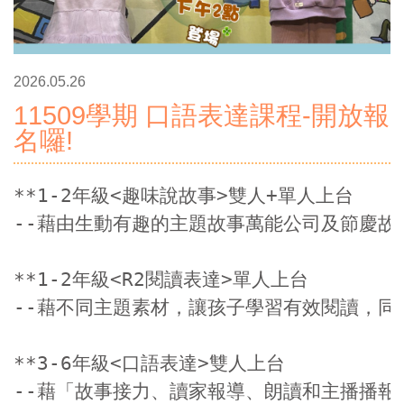
2026.05.26
11509學期 口語表達課程-開放報
名囉!
**1-2年級<趣味說故事>雙人+單人上台

--藉由生動有趣的主題故事萬能公司及節慶故
**1-2年級<R2閱讀表達>單人上台

--藉不同主題素材，讓孩子學習有效閱讀，同
**3-6年級<口語表達>雙人上台

--藉「故事接力、讀家報導、朗讀和主播播報