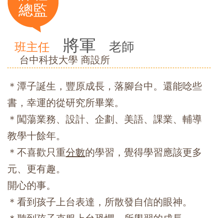
總監
將軍
老師
班主任
台中科技大學 商設所
＊潭子誕生，豐原成長，落腳台中。還能唸些
書，幸運的從研究所畢業。
＊闖蕩業務、設計、企劃、美語、課業、輔導
教學十餘年。
＊不喜歡只重
分數
的學習，覺得學習應該更多
元、更有趣。
開心的事。
＊看到孩子上台表達，所散發自信的眼神。