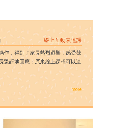
面
線上互動表達課
操作，得到了家長熱烈迴響，感受截
長驚訝地回應：原來線上課程可以這
more