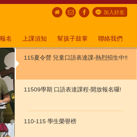
加入好友
報名
上課須知
幫孩子鼓掌
聯絡我們
115夏令營 兒童口語表達課-熱烈招生中!!
11509學期 口語表達課程-開放報名囉!
110-115 學生榮譽榜