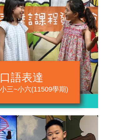
口語表達
小三~小六(11509學期)