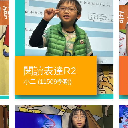
閱讀表達R2
小二 (11509學期)