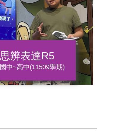
思辨表達R5
國中~高中(11509學期)