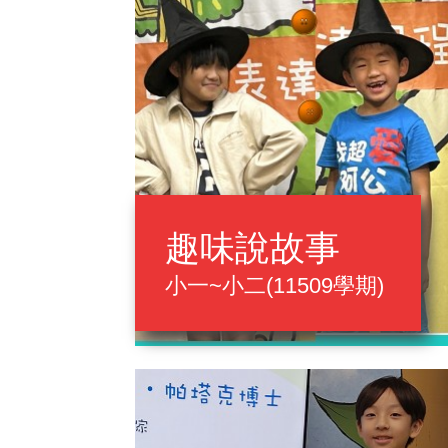
趣味說故事
小一~小二(11509學期)