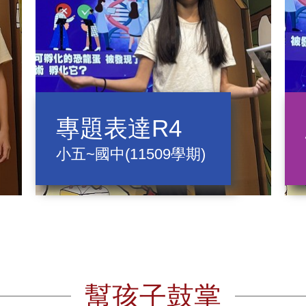
專題表達R4
小五~國中(11509學期)
幫孩子鼓掌